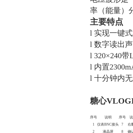
率（能量）分
主要特点
l
实现一键式自
l
数字读出声
l
320×240
l
内置2300
l
十分钟内无
糖心VLO
序号
说明
序号
说
1
仪表
BNC接头
7
右
2
液晶屏
8
确