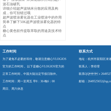
波石油破乳
详细介绍超声波纳米分散的应用及构
成，你可别错过哦
超声波喷涂雾化器在工业喷涂中的作用
简单了解下50K超声波喷涂雾化器的特
点
糖心黄色软件提取萃取的用途及技术特
点
工作时间
联系方式
为了避免不必要的等待，敬请注意糖心VLOGIOS
地址：杭州市富阳区渌
官方的工作时间 。以下是糖心VLOGIOS官方的
联系人：李经理
正常工作时间，中国大陆法定节假日除外。
联系QQ：2649525
工作时间：周一至周五 早8：30-晚6：00
邮箱：2649525652@qq.
周日、周六休息