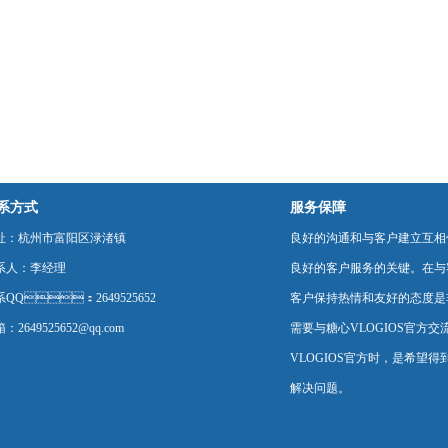
系方式
服务保障
：杭州市富阳区渌渚镇
良好的沟通和与客户建立互相
人：李经理
良好的客户服务的关键。在与
QQ：2649525652
客户保持热情和友好的态度是非
：2649525652@qq.com
需要与糖心VLOGIOS官方交流
VLOGIOS官方时，是希望
解决问题。