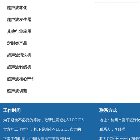
里！
超声波雾化
超声波发生器
其他行业应用
定制类产品
超声波清洗机
超声波剥线机
超声波核心部件
超声波切割
工作时间
联系方式
为了避免不必要的等待，敬请注意糖心VLOGIOS
地址：杭州市富阳区渌
官方的工作时间 。以下是糖心VLOGIOS官方的
联系人：李经理
正常工作时间，中国大陆法定节假日除外。
联系QQ：264952