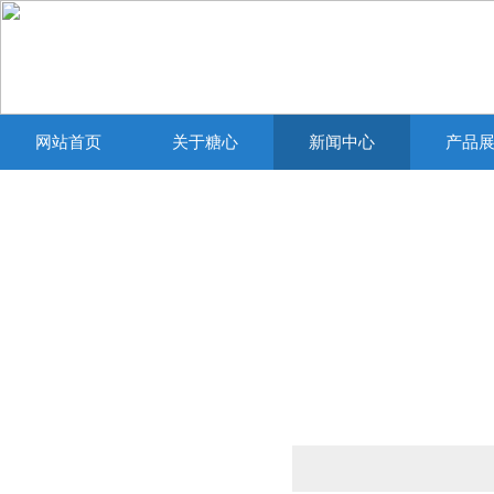
网站首页
关于糖心
新闻中心
产品
VLOGIOS官方
产品列表
PRODUCTS LIST