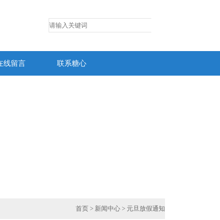
在线留言
联系糖心
VLOGIOS官方
首页
>
新闻中心
> 元旦放假通知