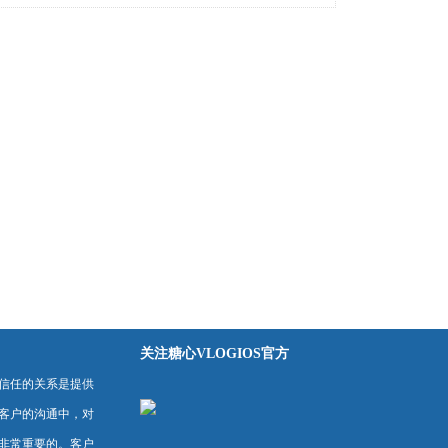
关注糖心VLOGIOS官方
信任的关系是提供
客户的沟通中，对
重要的。客户