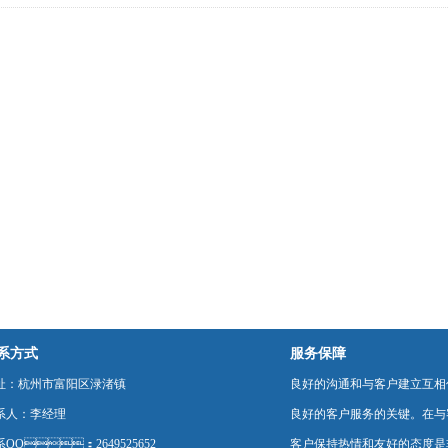
？
率？
系方式
服务保障
：杭州市富阳区渌渚镇
良好的沟通和与客户建立互相
系人：李经理
良好的客户服务的关键。在与
QQ：2649525652
客户保持热情和友好的态度是非常